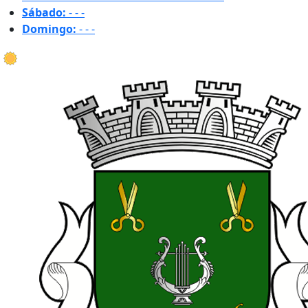
Sábado:
-
-
-
Domingo:
-
-
-
23.9 ºC