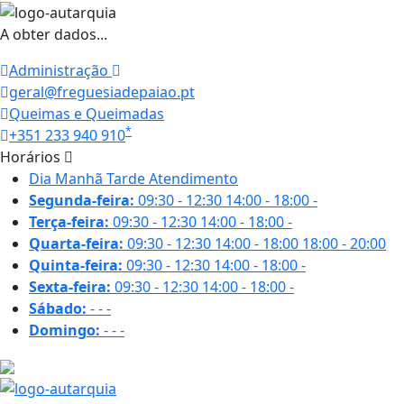
A obter dados...
Administração
geral@freguesiadepaiao.pt
Queimas e Queimadas
*
+351 233 940 910
Horários
Dia
Manhã
Tarde
Atendimento
Segunda-feira:
09:30 - 12:30
14:00 - 18:00
-
Terça-feira:
09:30 - 12:30
14:00 - 18:00
-
Quarta-feira:
09:30 - 12:30
14:00 - 18:00
18:00 - 20:00
Quinta-feira:
09:30 - 12:30
14:00 - 18:00
-
Sexta-feira:
09:30 - 12:30
14:00 - 18:00
-
Sábado:
-
-
-
Domingo:
-
-
-
27.9 ºC