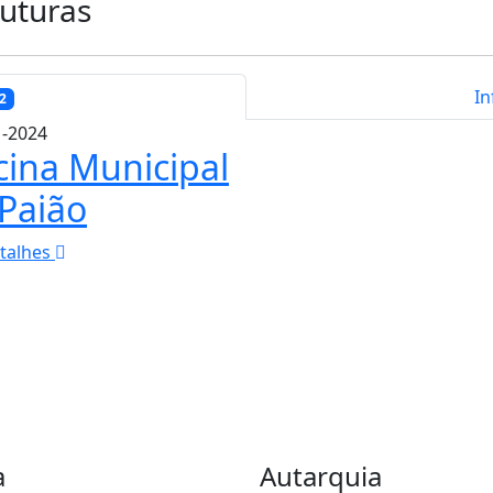
uturas
In
2
1-2024
cina Municipal
Paião
etalhes
a
Autarquia