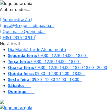
A obter dados...
Administração
geral@freguesiadepaiao.pt
Queimas e Queimadas
*
+351 233 940 910
Horários
Dia
Manhã
Tarde
Atendimento
Segunda-feira:
09:30 - 12:30
14:00 - 18:00
-
Terça-feira:
09:30 - 12:30
14:00 - 18:00
-
Quarta-feira:
09:30 - 12:30
14:00 - 18:00
18:00 - 20:00
Quinta-feira:
09:30 - 12:30
14:00 - 18:00
-
Sexta-feira:
09:30 - 12:30
14:00 - 18:00
-
Sábado:
-
-
-
Domingo:
-
-
-
16.8 ºC