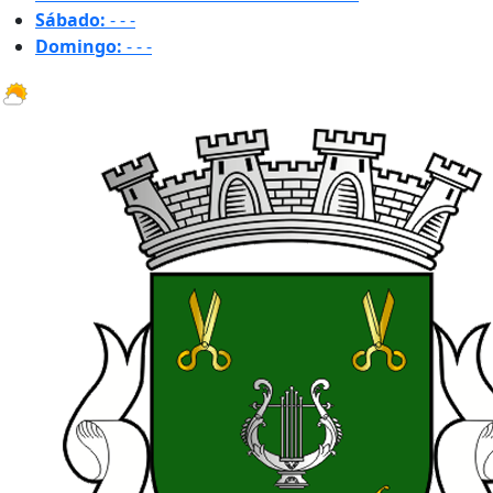
Sábado:
-
-
-
Domingo:
-
-
-
25.8 ºC