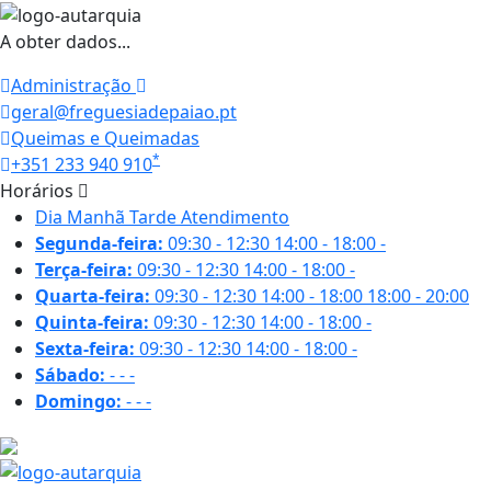
A obter dados...
Administração
geral@freguesiadepaiao.pt
Queimas e Queimadas
*
+351 233 940 910
Horários
Dia
Manhã
Tarde
Atendimento
Segunda-feira:
09:30 - 12:30
14:00 - 18:00
-
Terça-feira:
09:30 - 12:30
14:00 - 18:00
-
Quarta-feira:
09:30 - 12:30
14:00 - 18:00
18:00 - 20:00
Quinta-feira:
09:30 - 12:30
14:00 - 18:00
-
Sexta-feira:
09:30 - 12:30
14:00 - 18:00
-
Sábado:
-
-
-
Domingo:
-
-
-
26.6 ºC