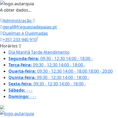
A obter dados...
Administração
geral@freguesiadepaiao.pt
Queimas e Queimadas
*
+351 233 940 910
Horários
Dia
Manhã
Tarde
Atendimento
Segunda-feira:
09:30 - 12:30
14:00 - 18:00
-
Terça-feira:
09:30 - 12:30
14:00 - 18:00
-
Quarta-feira:
09:30 - 12:30
14:00 - 18:00
18:00 - 20:00
Quinta-feira:
09:30 - 12:30
14:00 - 18:00
-
Sexta-feira:
09:30 - 12:30
14:00 - 18:00
-
Sábado:
-
-
-
Domingo:
-
-
-
25.6 ºC