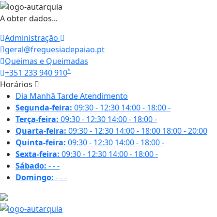
A obter dados...
Administração
geral@freguesiadepaiao.pt
Queimas e Queimadas
*
+351 233 940 910
Horários
Dia
Manhã
Tarde
Atendimento
Segunda-feira:
09:30 - 12:30
14:00 - 18:00
-
Terça-feira:
09:30 - 12:30
14:00 - 18:00
-
Quarta-feira:
09:30 - 12:30
14:00 - 18:00
18:00 - 20:00
Quinta-feira:
09:30 - 12:30
14:00 - 18:00
-
Sexta-feira:
09:30 - 12:30
14:00 - 18:00
-
Sábado:
-
-
-
Domingo:
-
-
-
15.1 ºC