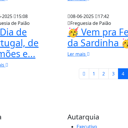
6-2025
15:08
08-06-2025
17:42
uesia de Paião
Freguesia de Paião
 Dia de
🥳 Vem pra Fe
tugal, de
da Sardinha 
ões e...
Ler mais
ais
1
2
3
4
a
Autarquia
Executivo