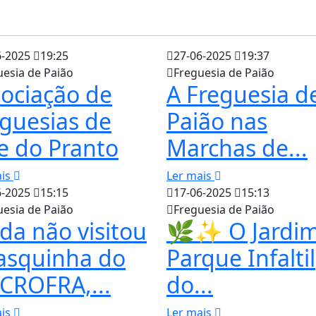
6-2025
19:25
27-06-2025
19:37
uesia de Paião
Freguesia de Paião
ociação de
A Freguesia d
guesias de
Paião nas
e do Pranto
Marchas de...
ais
Ler mais
6-2025
15:15
17-06-2025
15:13
uesia de Paião
Freguesia de Paião
da não visitou
🌿✨ O Jardim
asquinha do
Parque Infaltil
CROFRA,...
do...
ais
Ler mais