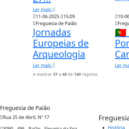
Ler mais
11-06-2025
15:09
10-0
Freguesia de Paião
Freg
Jornadas
🇵
Europeias de
Por
Arqueologia
Cam
Ler mais
Ler m
A mostrar
37
a
48
de
140
registos
Freguesia de Paião
Freguesi
Rua 25 de Abril, Nº 17
História
3090 - 495 - Paião - Figueira da Foz