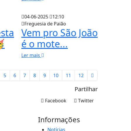
04-06-2025
12:10
Freguesia de Paião
sta
Vem pro São João

é o mote...
Ler mais
5
6
7
8
9
10
11
12
Partilhar
Facebook
Twitter
Informações
Notícias