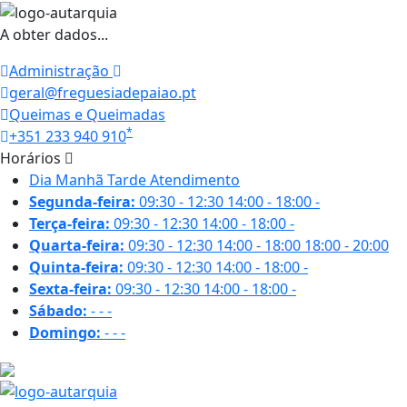
A obter dados...
Administração
geral@freguesiadepaiao.pt
Queimas e Queimadas
*
+351 233 940 910
Horários
Dia
Manhã
Tarde
Atendimento
Segunda-feira:
09:30 - 12:30
14:00 - 18:00
-
Terça-feira:
09:30 - 12:30
14:00 - 18:00
-
Quarta-feira:
09:30 - 12:30
14:00 - 18:00
18:00 - 20:00
Quinta-feira:
09:30 - 12:30
14:00 - 18:00
-
Sexta-feira:
09:30 - 12:30
14:00 - 18:00
-
Sábado:
-
-
-
Domingo:
-
-
-
27 ºC