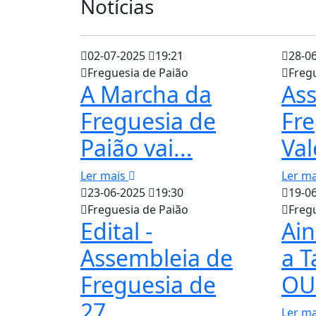
Notícias
02-07-2025
19:21
28-0
Freguesia de Paião
Freg
A Marcha da
Ass
Freguesia de
Fre
Paião vai...
Val
Ler mais
Ler m
23-06-2025
19:30
19-0
Freguesia de Paião
Freg
Edital -
Ain
Assembleia de
a T
Freguesia de
OU
27...
Ler m