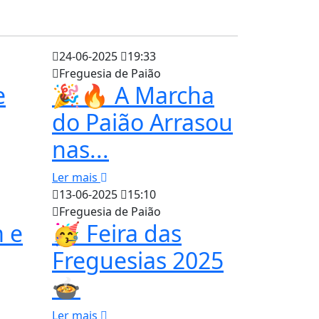
24-06-2025
19:33
Freguesia de Paião
e
🎉🔥 A Marcha
do Paião Arrasou
nas...
Ler mais
13-06-2025
15:10
Freguesia de Paião
 e
🥳 Feira das
Freguesias 2025
🍲
Ler mais