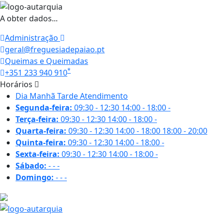
A obter dados...
Administração
geral@freguesiadepaiao.pt
Queimas e Queimadas
*
+351 233 940 910
Horários
Dia
Manhã
Tarde
Atendimento
Segunda-feira:
09:30 - 12:30
14:00 - 18:00
-
Terça-feira:
09:30 - 12:30
14:00 - 18:00
-
Quarta-feira:
09:30 - 12:30
14:00 - 18:00
18:00 - 20:00
Quinta-feira:
09:30 - 12:30
14:00 - 18:00
-
Sexta-feira:
09:30 - 12:30
14:00 - 18:00
-
Sábado:
-
-
-
Domingo:
-
-
-
27.8 ºC