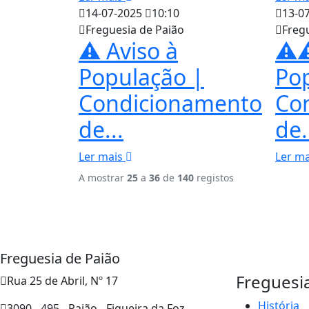
14-07-2025
10:10
13-0
Freguesia de Paião
Freg
⚠️ Aviso à
⚠️⚠
População |
Po
Condicionamento
Co
de...
de.
Ler mais
Ler m
A mostrar
25
a
36
de
140
registos
Freguesia de Paião
Freguesi
Rua 25 de Abril, Nº 17
História
3090 - 495 - Paião - Figueira da Foz