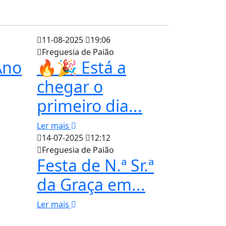
11-08-2025
19:06
Freguesia de Paião
Ano
🔥🎉 Está a
chegar o
primeiro dia...
Ler mais
14-07-2025
12:12
Freguesia de Paião
Festa de N.ª Sr.ª
da Graça em...
Ler mais