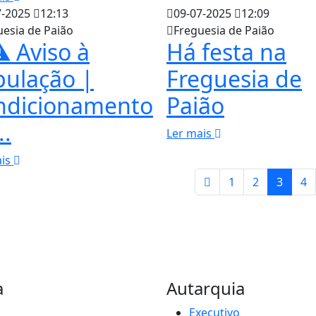
7-2025
12:13
09-07-2025
12:09
uesia de Paião
Freguesia de Paião
️ Aviso à
Há festa na
pulação |
Freguesia de
ndicionamento
Paião
..
Ler mais
ais
1
2
3
4
a
Autarquia
Executivo