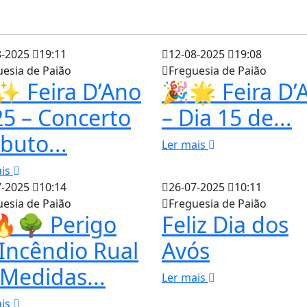
8-2025
19:11
12-08-2025
19:08
uesia de Paião
Freguesia de Paião
✨ Feira D’Ano
🎉🌟 Feira D’
5 – Concerto
– Dia 15 de...
ibuto...
Ler mais
ais
7-2025
10:14
26-07-2025
10:11
uesia de Paião
Freguesia de Paião
🔥🌳 Perigo
Feliz Dia dos
Incêndio Rual
Avós
Medidas...
Ler mais
ais