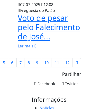
07-07-2025
12:08
Freguesia de Paião
Voto de pesar
pelo Falecimento
de José...
Ler mais
5
6
7
8
9
10
11
12
Partilhar
Facebook
Twitter
Informações
Notícias