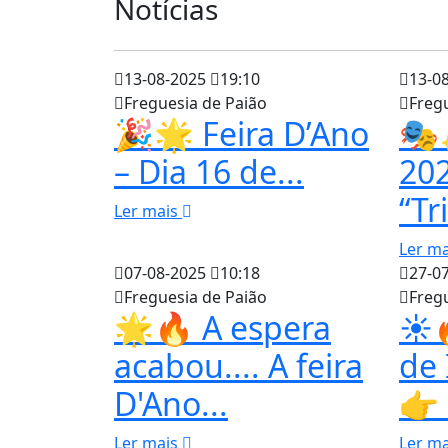
Notícias
13-08-2025
19:10
13-0
Freguesia de Paião
Freg
🎉🌟 Feira D’Ano
🎭
– Dia 16 de...
202
“Tr
Ler mais
Ler m
07-08-2025
10:18
27-0
Freguesia de Paião
Freg
🌟🔥 A espera
☀️
acabou.... A feira
de 
D'Ano...
👉 
Ler mais
Ler m