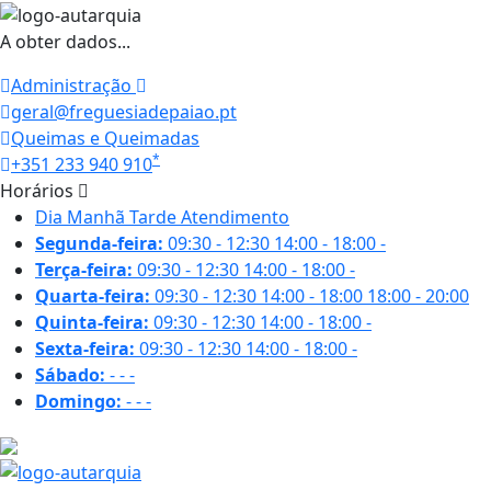
A obter dados...
Administração
geral@freguesiadepaiao.pt
Queimas e Queimadas
*
+351 233 940 910
Horários
Dia
Manhã
Tarde
Atendimento
Segunda-feira:
09:30 - 12:30
14:00 - 18:00
-
Terça-feira:
09:30 - 12:30
14:00 - 18:00
-
Quarta-feira:
09:30 - 12:30
14:00 - 18:00
18:00 - 20:00
Quinta-feira:
09:30 - 12:30
14:00 - 18:00
-
Sexta-feira:
09:30 - 12:30
14:00 - 18:00
-
Sábado:
-
-
-
Domingo:
-
-
-
18.3 ºC