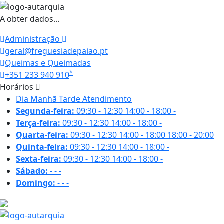
A obter dados...
Administração
geral@freguesiadepaiao.pt
Queimas e Queimadas
*
+351 233 940 910
Horários
Dia
Manhã
Tarde
Atendimento
Segunda-feira:
09:30 - 12:30
14:00 - 18:00
-
Terça-feira:
09:30 - 12:30
14:00 - 18:00
-
Quarta-feira:
09:30 - 12:30
14:00 - 18:00
18:00 - 20:00
Quinta-feira:
09:30 - 12:30
14:00 - 18:00
-
Sexta-feira:
09:30 - 12:30
14:00 - 18:00
-
Sábado:
-
-
-
Domingo:
-
-
-
18.4 ºC