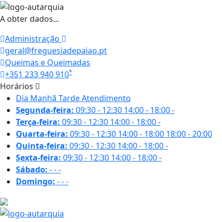
A obter dados...
Administração
geral@freguesiadepaiao.pt
Queimas e Queimadas
*
+351 233 940 910
Horários
Dia
Manhã
Tarde
Atendimento
Segunda-feira:
09:30 - 12:30
14:00 - 18:00
-
Terça-feira:
09:30 - 12:30
14:00 - 18:00
-
Quarta-feira:
09:30 - 12:30
14:00 - 18:00
18:00 - 20:00
Quinta-feira:
09:30 - 12:30
14:00 - 18:00
-
Sexta-feira:
09:30 - 12:30
14:00 - 18:00
-
Sábado:
-
-
-
Domingo:
-
-
-
26.5 ºC