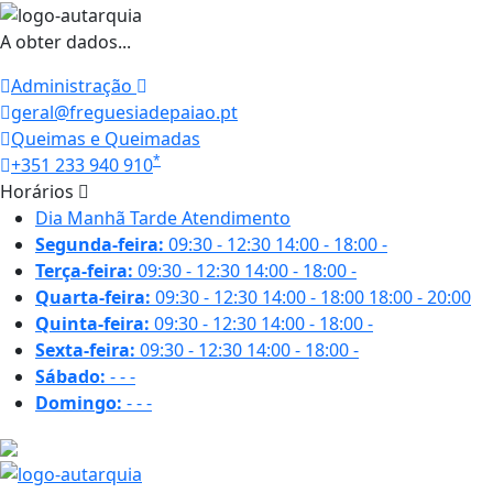
A obter dados...
Administração
geral@freguesiadepaiao.pt
Queimas e Queimadas
*
+351 233 940 910
Horários
Dia
Manhã
Tarde
Atendimento
Segunda-feira:
09:30 - 12:30
14:00 - 18:00
-
Terça-feira:
09:30 - 12:30
14:00 - 18:00
-
Quarta-feira:
09:30 - 12:30
14:00 - 18:00
18:00 - 20:00
Quinta-feira:
09:30 - 12:30
14:00 - 18:00
-
Sexta-feira:
09:30 - 12:30
14:00 - 18:00
-
Sábado:
-
-
-
Domingo:
-
-
-
20.6 ºC