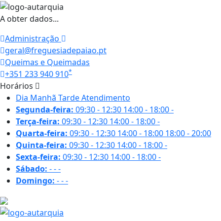
A obter dados...
Administração
geral@freguesiadepaiao.pt
Queimas e Queimadas
*
+351 233 940 910
Horários
Dia
Manhã
Tarde
Atendimento
Segunda-feira:
09:30 - 12:30
14:00 - 18:00
-
Terça-feira:
09:30 - 12:30
14:00 - 18:00
-
Quarta-feira:
09:30 - 12:30
14:00 - 18:00
18:00 - 20:00
Quinta-feira:
09:30 - 12:30
14:00 - 18:00
-
Sexta-feira:
09:30 - 12:30
14:00 - 18:00
-
Sábado:
-
-
-
Domingo:
-
-
-
26.4 ºC