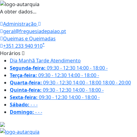
A obter dados...
Administração
geral@freguesiadepaiao.pt
Queimas e Queimadas
*
+351 233 940 910
Horários
Dia
Manhã
Tarde
Atendimento
Segunda-feira:
09:30 - 12:30
14:00 - 18:00
-
Terça-feira:
09:30 - 12:30
14:00 - 18:00
-
Quarta-feira:
09:30 - 12:30
14:00 - 18:00
18:00 - 20:00
Quinta-feira:
09:30 - 12:30
14:00 - 18:00
-
Sexta-feira:
09:30 - 12:30
14:00 - 18:00
-
Sábado:
-
-
-
Domingo:
-
-
-
26 ºC