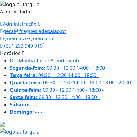
A obter dados...
Administração
geral@freguesiadepaiao.pt
Queimas e Queimadas
*
+351 233 940 910
Horários
Dia
Manhã
Tarde
Atendimento
Segunda-feira:
09:30 - 12:30
14:00 - 18:00
-
Terça-feira:
09:30 - 12:30
14:00 - 18:00
-
Quarta-feira:
09:30 - 12:30
14:00 - 18:00
18:00 - 20:00
Quinta-feira:
09:30 - 12:30
14:00 - 18:00
-
Sexta-feira:
09:30 - 12:30
14:00 - 18:00
-
Sábado:
-
-
-
Domingo:
-
-
-
24.8 ºC