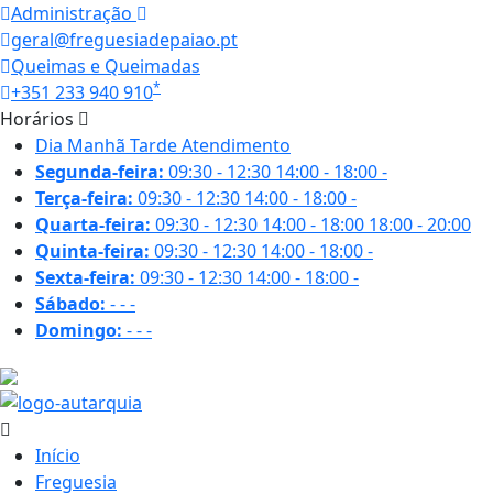
Administração
geral@freguesiadepaiao.pt
Queimas e Queimadas
*
+351 233 940 910
Horários
Dia
Manhã
Tarde
Atendimento
Segunda-feira:
09:30 - 12:30
14:00 - 18:00
-
Terça-feira:
09:30 - 12:30
14:00 - 18:00
-
Quarta-feira:
09:30 - 12:30
14:00 - 18:00
18:00 - 20:00
Quinta-feira:
09:30 - 12:30
14:00 - 18:00
-
Sexta-feira:
09:30 - 12:30
14:00 - 18:00
-
Sábado:
-
-
-
Domingo:
-
-
-
27.2 ºC
Início
Freguesia